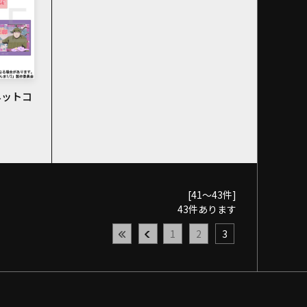
ネットコ
[41～43件]
43
件あります
1
2
3