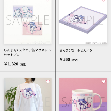
らんま1/2 スクエア缶マグネット
らんま1/2 ふせん／D
セット／C
￥550
￥1,320