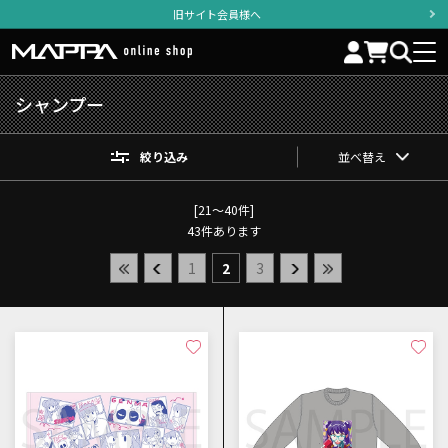
旧サイト会員様へ
シャンプー
絞り込み
並べ替え
[21～40件]
43
件あります
1
2
3