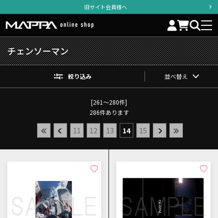
旧サイト会員様へ
チェンソーマン
絞り込み
並べ替え
[261～280件]
286
件あります
11
12
13
14
15