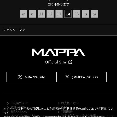
286
件あります
11
12
13
14
15
チェンソーマン
@MAPPA_Info
@MAPPA_GOODS
ご利用ガイド
お支払い方法
送料・配送
Q&A
本サイトでは利用者の利便性向上と利用者の利用状況把握のためCookieを利用してい
お問い合わせ
利用規約
ます。
プライバシーポリシー
特定商取引法に基づく表記
なおCookieの設定はご利用のブラウザの設定でも変更することができますので、ブロ