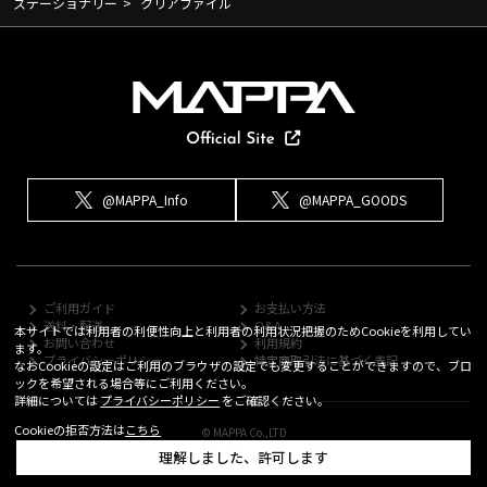
ステーショナリー
>
クリアファイル
@MAPPA_Info
@MAPPA_GOODS
ご利用ガイド
お支払い方法
送料・配送
Q&A
本サイトでは利用者の利便性向上と利用者の利用状況把握のためCookieを利用してい
お問い合わせ
利用規約
ます。
プライバシーポリシー
特定商取引法に基づく表記
なおCookieの設定はご利用のブラウザの設定でも変更することができますので、ブロ
ックを希望される場合等にご利用ください。
詳細については
プライバシーポリシー
をご確認ください。
Cookieの拒否方法は
こちら
© MAPPA Co.,LTD
理解しました、許可します