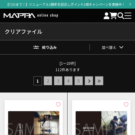
【7/31まで！】リニューアル1周年を記念しポイント2倍キャンペーンを実施中！
クリアファイル
絞り込み
並べ替え
[1～20件]
112
件あります
1
2
3
4
5