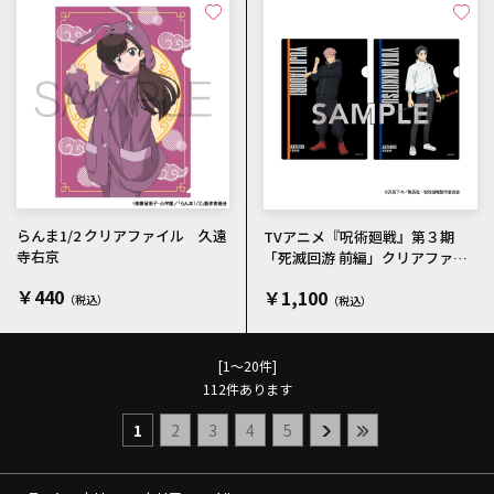
らんま1/2 クリアファイル 久遠
TVアニメ『呪術廻戦』第３期
寺右京
「死滅回游 前編」クリアファイ
ルセット ２枚入(虎杖・乙骨)
￥440
￥1,100
[1～20件]
112
件あります
1
2
3
4
5