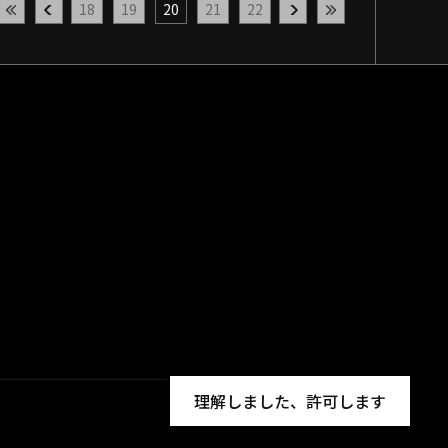
18
19
20
21
22
理解しました、許可します