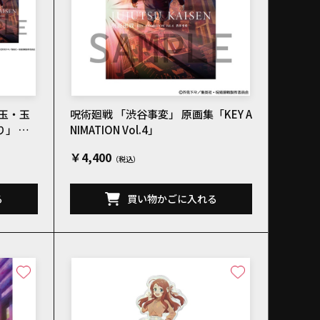
懐玉・玉
呪術廻戦 「渋谷事変」 原画集「KEY A
」 原
NIMATION Vol.4」
.3」＆「渋
￥4,400
ION Vo
る
買い物かごに入れる