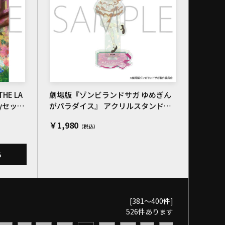
E LA
劇場版『ゾンビランドサガ ゆめぎん
rayセット
がパラダイス』 アクリルスタンド／
源 さくら 私服
￥1,980
る
[381～400件]
526
件あります