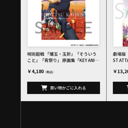
呪術廻戦 「懐玉・玉折」「そういう
劇場版「
こと」「宵祭り」 原画集「KEY ANIM
ST AT
ATION Vol.3」
￥4,180
￥13,2
買い物かごに入れる