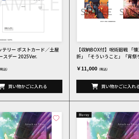
ッテリー ポストカード／土屋
【収納BOX付】呪術廻戦 「
スデー 2025Ver.
折」「そういうこと」「宵祭り
画集「KEY ANIMATION Vol
￥11,000
谷事変」 原画集「KEY ANIMAT
l.4」
買い物かごに入れる
買い物かごに入れ
Blu-ray