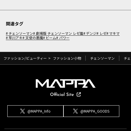
関連タグ
チェンソーマン
劇場版 チェンソーマン レゼ篇
デンジ
レゼ
マキマ
早川アキ
天使の悪魔
ビーム
パワー
ファッション/ビューティー
>
ファッション小物
チェンソーマン
チェ
@MAPPA_Info
@MAPPA_GOODS