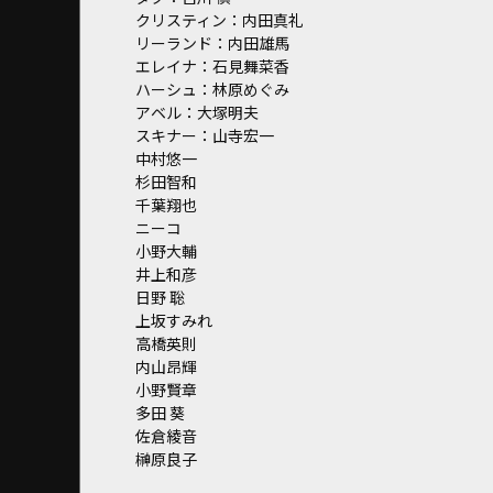
クリスティン：内田真礼
リーランド：内田雄馬
エレイナ：石見舞菜香
ハーシュ：林原めぐみ
アベル：大塚明夫
スキナー：山寺宏一
中村悠一
杉田智和
千葉翔也
ニーコ
小野大輔
井上和彦
日野 聡
上坂すみれ
高橋英則
内山昂輝
小野賢章
多田 葵
佐倉綾音
榊原良子