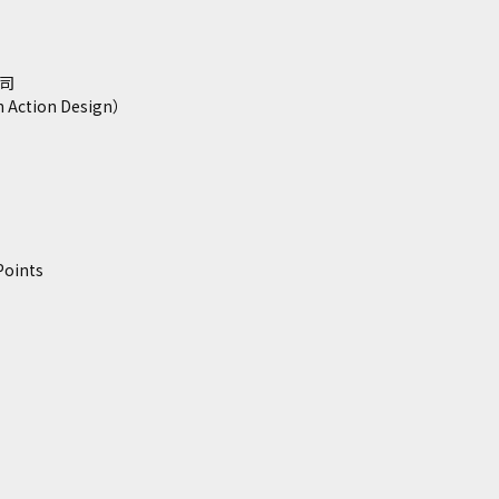
 司
tion Design）
oints