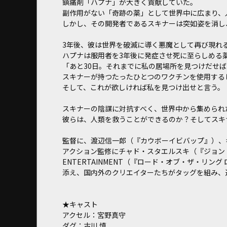
鎮痛剤「ハプナ」が大きく貢献していた。
副作用がない「奇跡の薬」として世界中に広まり、
しかし、その開発者であるスキナーは突如姿を消し
――3年後、彼は世界を破滅に導く悪魔として再び現れ
ハプナは服用者を3年後に発症させ死に至らしめる
「あと30日。それまでに私の居場所を見つけだせ
スキナーが持つたったひとつのワクチンを使用する
そして、これが欲しければ私を見つけ出せと言う。
スキナーの陰謀に対抗すべく、世界中から集められ
彼らは、人類を救うことができるのか？そしてスキナ
監督に、渡辺信一郎（『カウボーイビバップ』）、キャ
アクション監修にチャド・スタエルスキ（『ジョン・
ENTERTAINMENT（『ロード・オブ・ザ・リング ロ
添え、国内外のクリエイターたちがタッグを組み、
★キャスト
アクセル：宮野真守
ダグ：古川 慎