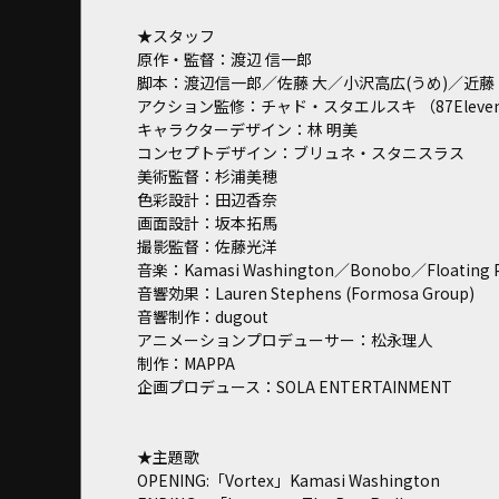
★スタッフ
原作・監督：渡辺 信一郎
脚本：渡辺信一郎／佐藤 大／小沢高広(うめ)／近藤
アクション監修：チャド・スタエルスキ （87Eleven Ac
キャラクターデザイン：林 明美
コンセプトデザイン：ブリュネ・スタニスラス
美術監督：杉浦美穂
色彩設計：田辺香奈
画面設計：坂本拓馬
撮影監督：佐藤光洋
音楽：Kamasi Washington／Bonobo／Floating P
音響効果：Lauren Stephens (Formosa Group)
音響制作：dugout
アニメーションプロデューサー：松永理人
制作：MAPPA
企画プロデュース：SOLA ENTERTAINMENT
★主題歌
OPENING:「Vortex」Kamasi Washington