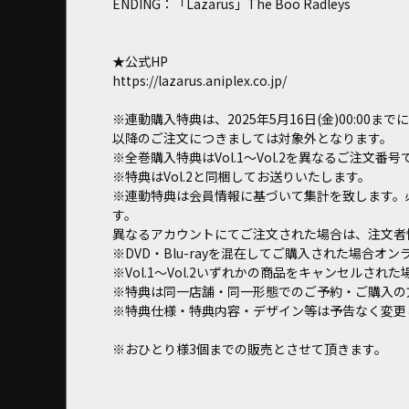
ENDING：「Lazarus」The Boo Radleys
★公式HP
https://lazarus.aniplex.co.jp/
※連動購入特典は、2025年5月16日(金)00:00
以降のご注文につきましては対象外となります。
※全巻購入特典はVol.1～Vol.2を異なるご注文
※特典はVol.2と同梱してお送りいたします。
※連動特典は会員情報に基づいて集計を致します。
す。
異なるアカウントにてご注文された場合は、注文者
※DVD・Blu-rayを混在してご購入された場合オ
※Vol.1～Vol.2いずれかの商品をキャンセル
※特典は同一店舗・同一形態でのご予約・ご購入の
※特典仕様・特典内容・デザイン等は予告なく変更
※おひとり様3個までの販売とさせて頂きます。