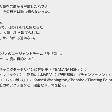
人類を苦痛から解放したハプナ。
、その行方は誰も知らなかった。
る。
薬で、仕掛けられた罠だった。
ば、人類は生き延びられる。」
しか、助かる道はない。
た5人のエージェントチーム「ラザロ」。
ーの真の目的とは――？
ラクターデザインに林明美（『BANANA FISH』）、
ウィック』）、制作にはMAPPA（『呪術廻戦』『チェンソーマン』）
ーハンの戦い』）、Kamasi Washington／Bonobo／Floatin
迫力のアクションと、緻密なドラマを描く。