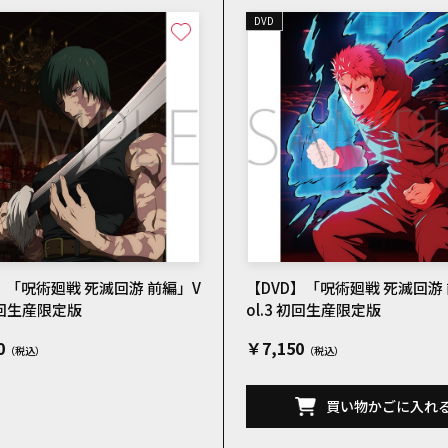
DVD
】「呪術廻戦 死滅回游 前編」V
【DVD】「呪術廻戦 死滅回游
 初回生産限定版
ol.3 初回生産限定版
0
￥7,150
買い物かごに入れ