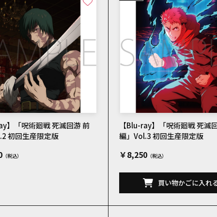
-ray】「呪術廻戦 死滅回游 前
【Blu-ray】「呪術廻戦 死滅
l.2 初回生産限定版
編」Vol.3 初回生産限定版
0
￥8,250
買い物かごに入れ