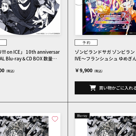
n ICE」 10th anniversar
ゾンビランドサガ ゾンビラン
IAL Blu-ray＆CD BOX 数量限
IVE～フランシュシュ ゆめぎんがフェ
スティバル～
00
￥9,900
買い物かごに入れ
Blu-ray