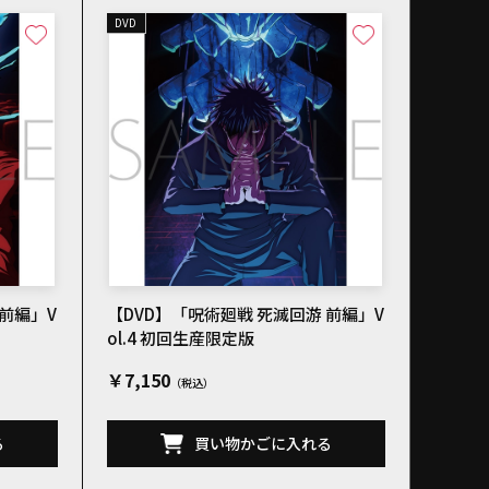
DVD
 前編」V
【DVD】「呪術廻戦 死滅回游 前編」V
ol.4 初回生産限定版
￥7,150
る
買い物かごに入れる