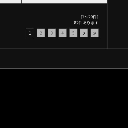
[1～20件]
82
件あります
1
2
3
4
5