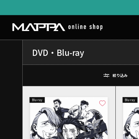
DVD・Blu-ray
絞り込み
Blu-ray
Blu-ray