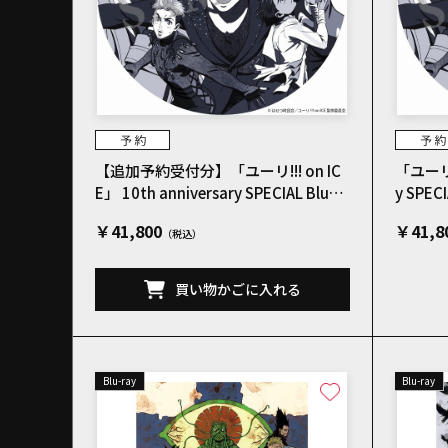
【追加予約受付分】「ユーリ!!! on IC
「ユーリ!!! o
E」 10th anniversary SPECIAL Blu-r
y SPEC
ay＆CD BOX 数量限定版 【2027年3
定版
￥41,800
￥41,8
月下旬以降お届け】
買い物かごに入れる
Blu-ray
Blu-ray