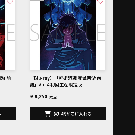
回游 前
【Blu-ray】「呪術廻戦 死滅回游 前
編」Vol.4 初回生産限定版
￥8,250
る
買い物かごに入れる