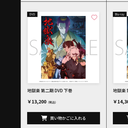
DVD
Blu-ray
地獄楽 第二期 DVD 下巻
地獄楽 第
￥13,200
￥14,3
買い物かごに入れる