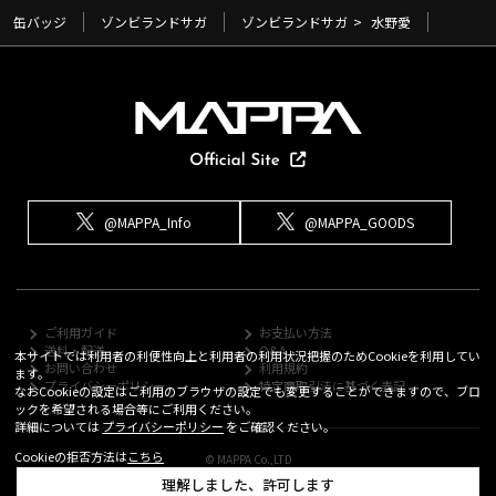
缶バッジ
ゾンビランドサガ
ゾンビランドサガ
>
水野愛
@MAPPA_Info
@MAPPA_GOODS
ご利用ガイド
お支払い方法
送料・配送
Q&A
本サイトでは利用者の利便性向上と利用者の利用状況把握のためCookieを利用してい
お問い合わせ
利用規約
ます。
プライバシーポリシー
特定商取引法に基づく表記
なおCookieの設定はご利用のブラウザの設定でも変更することができますので、ブロ
ックを希望される場合等にご利用ください。
詳細については
プライバシーポリシー
をご確認ください。
Cookieの拒否方法は
こちら
© MAPPA Co.,LTD
理解しました、許可します