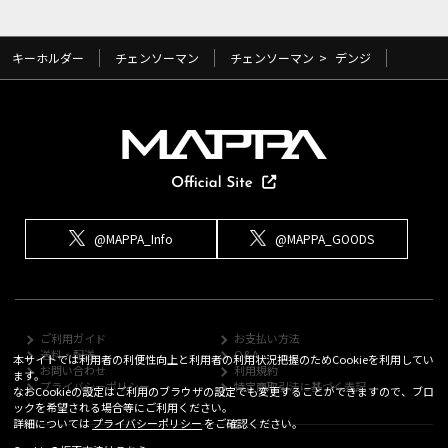
キーホルダー
チェンソーマン
チェンソーマン
>
デンジ
@MAPPA_Info
@MAPPA_GOODS
ご利用ガイド
お支払い方法
送料・配送
Q&A
本サイトでは利用者の利便性向上と利用者の利用状況把握のためCookieを利用してい
お問い合わせ
利用規約
ます。
プライバシーポリシー
特定商取引法に基づく表記
なおCookieの設定はご利用のブラウザの設定でも変更することができますので、ブロ
ックを希望される場合等にご利用ください。
詳細については
プライバシーポリシー
をご確認ください。