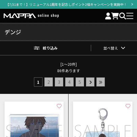
【7/31まで！】リニューアル1周年を記念しポイント2倍キャンペーンを実施中！
デンジ
絞り込み
並べ替え
[1～20件]
86
件あります
1
2
3
4
5