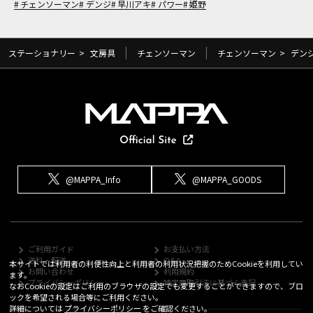
チェンソーマン
デンジ
早川アキ
パワー
姫野
ステーショナリー
>
文房具
チェンソーマン
チェンソーマン
>
デン
@MAPPA_Info
@MAPPA_GOODS
ご利用ガイド
お支払い方法
送料・配送
Q&A
本サイトでは利用者の利便性向上と利用者の利用状況把握のためCookieを利用してい
お問い合わせ
利用規約
ます。
プライバシーポリシー
特定商取引法に基づく表記
なおCookieの設定はご利用のブラウザの設定でも変更することができますので、ブロ
ックを希望される場合等にご利用ください。
詳細については
プライバシーポリシー
をご確認ください。