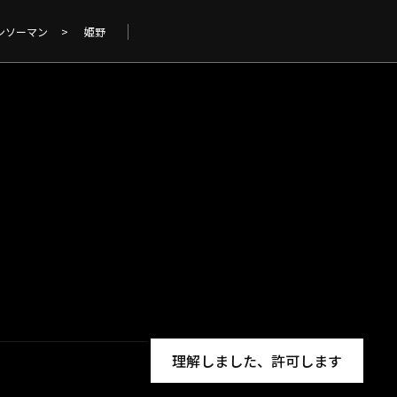
ンソーマン
>
姫野
理解しました、許可します