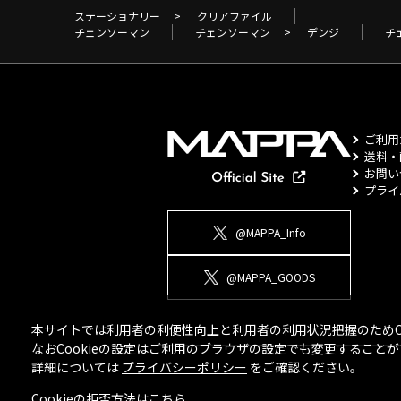
ステーショナリー
>
クリアファイル
チェンソーマン
チェンソーマン
>
デンジ
チ
ご利用
送料・
お問い
プライ
@MAPPA_Info
@MAPPA_GOODS
本サイトでは利用者の利便性向上と利用者の利用状況把握のためCo
なおCookieの設定はご利用のブラウザの設定でも変更するこ
詳細については
プライバシーポリシー
をご確認ください。
Cookieの拒否方法は
こちら