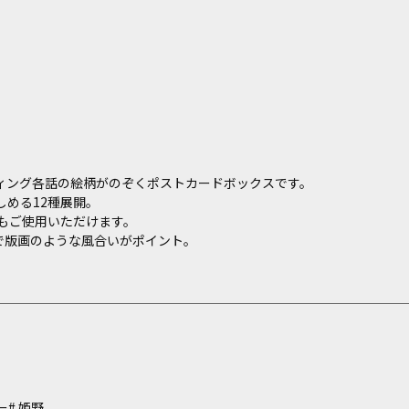
ィング各話の絵柄がのぞくポストカードボックスです。
める12種展開。
もご使用いただけます。
で版画のような風合いがポイント。
ー
姫野