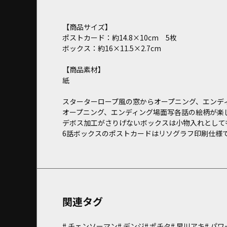
【商品サイズ】
ポストカード：約14.8×10cm 5枚
ボックス：約16×11.5×2.7cm
【商品素材】
紙
スターターロープ風の窓からオープニング、エンデ
オープニング、エンディング場面写各話の絵柄が楽し
デボス加工がさりげないボックスは小物入れとして
6話ボックスのポストカードはリソグラフ印刷仕様
関連タグ
チェンソーマン
デンジ
ポチタ
早川アキ
パワ