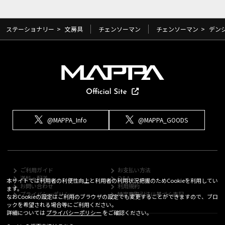
ステーショナリー
>
文房具
チェンソーマン
チェンソーマン
>
デン
@MAPPA_Info
@MAPPA_GOODS
ご利用ガイド
お支払い方法
送料・配送
Q&A
本サイトでは利用者の利便性向上と利用者の利用状況把握のためCookieを利用してい
お問い合わせ
利用規約
ます。
プライバシーポリシー
特定商取引法に基づく表記
なおCookieの設定はご利用のブラウザの設定でも変更することができますので、ブロ
ックを希望される場合等にご利用ください。
詳細については
プライバシーポリシー
をご確認ください。