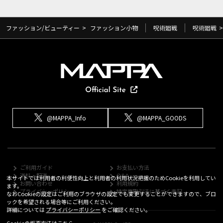
ファッション/ビューティー
>
ファッション小物
呪術廻戦
呪術廻戦
>
@MAPPA_Info
@MAPPA_GOODS
ご利用ガイド
お支払い方法
送料・配送
Q&A
本サイトでは利用者の利便性向上と利用者の利用状況把握のためCookieを利用してい
お問い合わせ
利用規約
ます。
プライバシーポリシー
特定商取引法に基づく表記
なおCookieの設定はご利用のブラウザの設定でも変更することができますので、ブロ
ックを希望される場合等にご利用ください。
詳細については
プライバシーポリシー
をご確認ください。
Cookieの拒否方法は
こちら