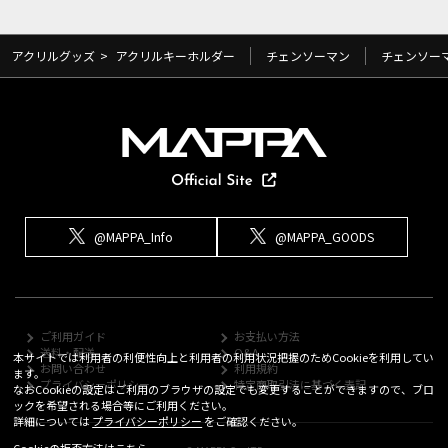
アクリルグッズ
>
アクリルキーホルダー
チェンソーマン
チェンソー
@MAPPA_Info
@MAPPA_GOODS
ご利用ガイド
お支払い方法
送料・配送
Q&A
本サイトでは利用者の利便性向上と利用者の利用状況把握のためCookieを利用してい
お問い合わせ
利用規約
ます。
プライバシーポリシー
特定商取引法に基づく表記
なおCookieの設定はご利用のブラウザの設定でも変更することができますので、ブロ
ックを希望される場合等にご利用ください。
詳細については
プライバシーポリシー
をご確認ください。
Cookieの拒否方法は
こちら