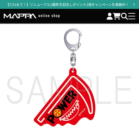
【7/31まで！】リニューアル1周年を記念しポイント2倍キャンペーンを実施中！