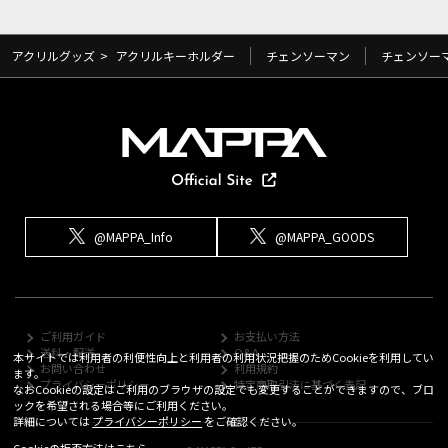
アクリルグッズ
>
アクリルキーホルダー
チェンソーマン
チェンソー
@MAPPA_Info
@MAPPA_GOODS
ご利用ガイド
お支払い方法
送料・配送
Q&A
本サイトでは利用者の利便性向上と利用者の利用状況把握のためCookieを利用してい
お問い合わせ
利用規約
ます。
プライバシーポリシー
特定商取引法に基づく表記
なおCookieの設定はご利用のブラウザの設定でも変更することができますので、ブロ
ックを希望される場合等にご利用ください。
詳細については
プライバシーポリシー
をご確認ください。
Cookieの拒否方法は
こちら