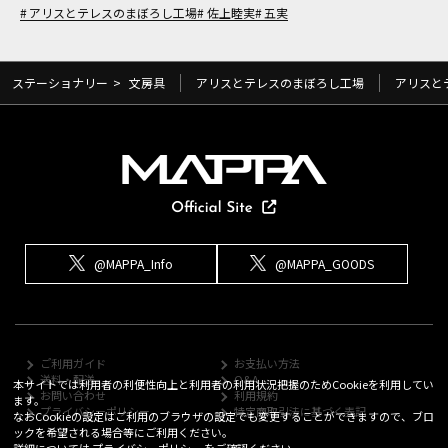
アリスとテレスのまぼろし工場
佐上睦実
五実
ステーショナリー
>
文房具
アリスとテレスのまぼろし工場
アリスと
@MAPPA_Info
@MAPPA_GOODS
ご利用ガイド
お支払い方法
送料・配送
Q&A
本サイトでは利用者の利便性向上と利用者の利用状況把握のためCookieを利用してい
お問い合わせ
利用規約
ます。
プライバシーポリシー
特定商取引法に基づく表記
なおCookieの設定はご利用のブラウザの設定でも変更することができますので、ブロ
ックを希望される場合等にご利用ください。
詳細については
プライバシーポリシー
をご確認ください。