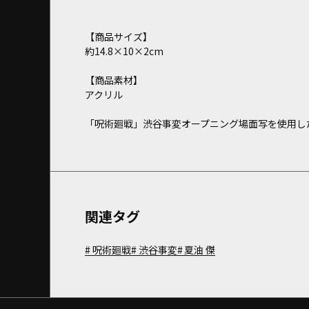
【商品サイズ】
約14.8×10×2cm
【商品素材】
アクリル
「呪術廻戦」渋谷事変オープニング場面写を使用し
関連タグ
呪術廻戦
渋谷事変
夏油 傑