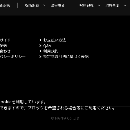
術廻戦
呪術廻戦
>
渋谷事変
呪術廻戦
>
渋谷事変
>
ガイド
お支払い方法
配送
Q&A
合わせ
利用規約
バシーポリシー
特定商取引法に基づく表記
okieを利用しています。
とができますので、ブロックを希望される場合等にご利用ください。
© MAPPA Co.,LTD