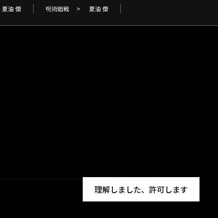
夏油 傑
呪術廻戦
>
夏油 傑
理解しました、許可します