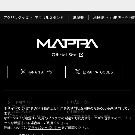
アクリルグッズ
>
アクリルスタンド
地獄楽
地獄楽
>
山田浅ェ門 桐
@MAPPA_Info
@MAPPA_GOODS
ご利用ガイド
お支払い方法
送料・配送
Q&A
本サイトでは利用者の利便性向上と利用者の利用状況把握のためCookieを利用してい
お問い合わせ
利用規約
ます。
プライバシーポリシー
特定商取引法に基づく表記
なおCookieの設定はご利用のブラウザの設定でも変更することができますので、ブロ
ックを希望される場合等にご利用ください。
詳細については
プライバシーポリシー
をご確認ください。