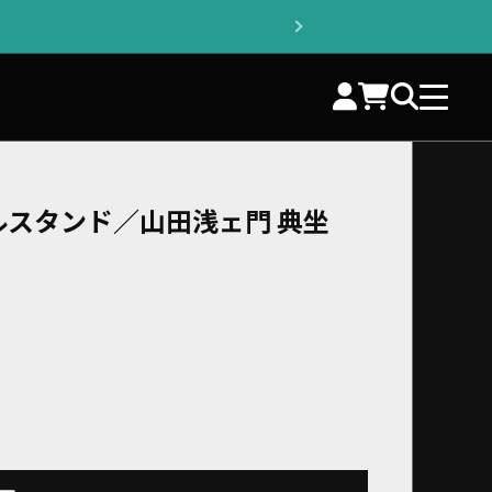
ルスタンド／山田浅ェ門 典坐