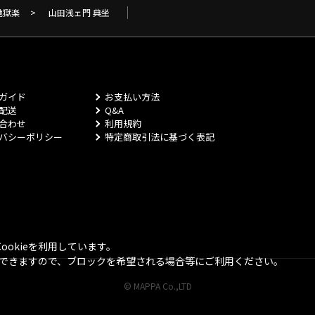
地獄楽
>
山田浅ェ門 典坐
ガイド
お支払い方法
配送
Q&A
合わせ
利用規約
バシーポリシー
特定商取引法に基づく表記
okieを利用しています。
とができますので、ブロックを希望される場合等にご利用ください。
© MAPPA Co.,LTD