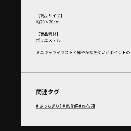
【商品サイズ】
約20×20cm
【商品素材】
ポリエステル
ミニキャライラストと鮮やかな色使いがポイントの
関連タグ
ぶっちぎり?!
魁 駒男
座布 翔