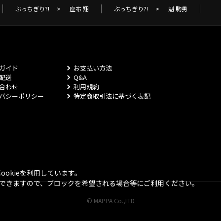
ぶっちぎり?!
>
座布 翔
ぶっちぎり?!
>
魁 駒男
ガイド
お支払い方法
配送
Q&A
合わせ
利用規約
バシーポリシー
特定商取引法に基づく表記
okieを利用しています。
とができますので、ブロックを希望される場合等にご利用ください。
© MAPPA Co.,LTD