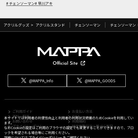
チェンソーマン
早川アキ
アクリルグッズ
>
アクリルスタンド
チェンソーマン
チェンソーマン
@MAPPA_Info
@MAPPA_GOODS
ご利用ガイド
お支払い方法
送料・配送
Q&A
本サイトでは利用者の利便性向上と利用者の利用状況把握のためCookieを利用してい
お問い合わせ
利用規約
ます。
プライバシーポリシー
特定商取引法に基づく表記
なおCookieの設定はご利用のブラウザの設定でも変更することができますので、ブロ
ックを希望される場合等にご利用ください。
詳細については
プライバシーポリシー
をご確認ください。