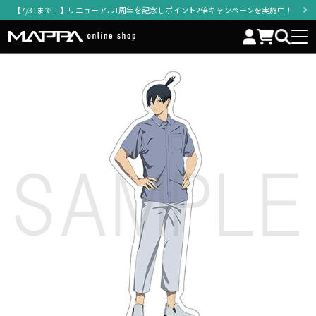
【7/31まで！】リニューアル1周年を記念しポイント2倍キャンペーンを実施中！