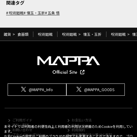
関連タグ
呪術廻戦
懐玉・玉折
五条 悟
雑貨
>
食器類
呪術廻戦
呪術廻戦
>
懐玉・玉折
呪術廻戦
>
懐
@MAPPA_Info
@MAPPA_GOODS
ご利用ガイド
お支払い方法
送料・配送
Q&A
本サイトでは利用者の利便性向上と利用者の利用状況把握のためCookieを利用してい
お問い合わせ
利用規約
ます。
プライバシーポリシー
特定商取引法に基づく表記
なおCookieの設定はご利用のブラウザの設定でも変更することができますので、ブロ