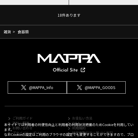
18
件あります
雑貨
>
食器類
@MAPPA_Info
@MAPPA_GOODS
ご利用ガイド
お支払い方法
送料・配送
Q&A
本サイトでは利用者の利便性向上と利用者の利用状況把握のためCookieを利用してい
お問い合わせ
利用規約
ます。
プライバシーポリシー
特定商取引法に基づく表記
なおCookieの設定はご利用のブラウザの設定でも変更することができますので、ブロ