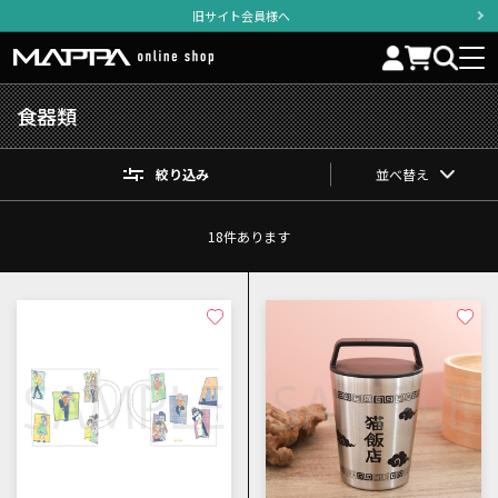
旧サイト会員様へ
食器類
絞り込み
並べ替え
18
件あります