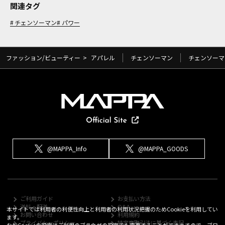
関連タグ
チェンソーマン
パワー
ファッション/ビューティー
>
アパレル
チェンソーマン
チェンソーマ
@MAPPA_Info
@MAPPA_GOODS
ご利用ガイド
お支払い方法
送料・配送
Q&A
本サイトでは利用者の利便性向上と利用者の利用状況把握のためCookieを利用してい
お問い合わせ
利用規約
ます。
プライバシーポリシー
特定商取引法に基づく表記
なおCookieの設定はご利用のブラウザの設定でも変更することができますので、ブロ