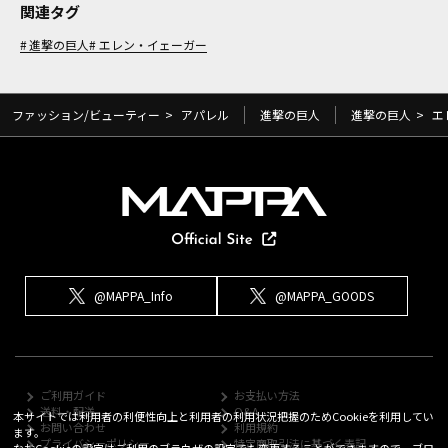
関連タグ
進撃の巨人
エレン・イェーガー
ファッション/ビューティー
>
アパレル
進撃の巨人
進撃の巨人
>
エ
@MAPPA_Info
@MAPPA_GOODS
ご利用ガイド
お支払い方法
送料・配送
Q&A
本サイトでは利用者の利便性向上と利用者の利用状況把握のためCookieを利用してい
お問い合わせ
利用規約
ます。
プライバシーポリシー
特定商取引法に基づく表記
なおCookieの設定はご利用のブラウザの設定でも変更することができますので、ブロ