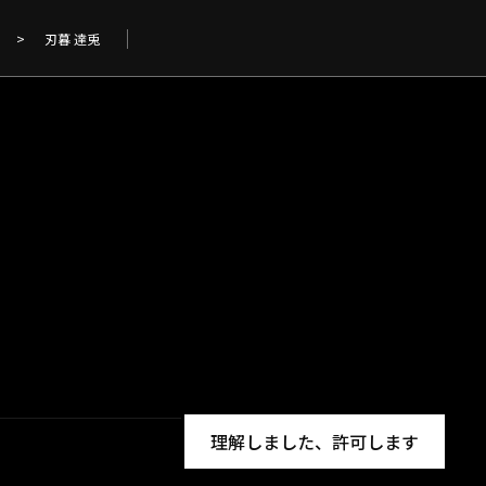
>
刃暮 達兎
理解しました、許可します