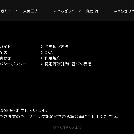
ぎり?!
>
大英 王太
ぶっちぎり?!
>
蛇走 流
ぶっちぎり?!
ガイド
お支払い方法
配送
Q&A
合わせ
利用規約
バシーポリシー
特定商取引法に基づく表記
okieを利用しています。
とができますので、ブロックを希望される場合等にご利用ください。
© MAPPA Co.,LTD