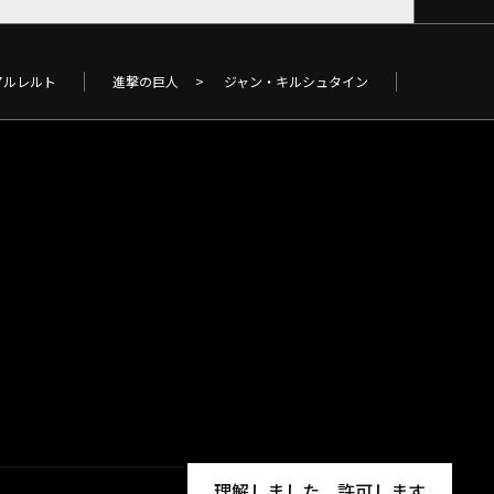
アルレルト
進撃の巨人
>
ジャン・キルシュタイン
理解しました、許可します