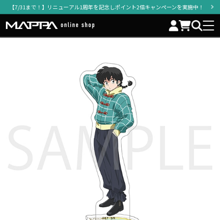
【7/31まで！】リニューアル1周年を記念しポイント2倍キャンペーンを実施中！