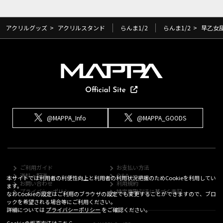
アクリルグッズ
>
アクリルスタンド
らんま1/2
らんま1/2
>
早乙女
@MAPPA_Info
@MAPPA_GOODS
ご利用ガイド
お支払い方法
送料・配送
Q&A
本サイトでは利用者の利便性向上と利用者の利用状況把握のためCookieを利用してい
お問い合わせ
利用規約
ます。
プライバシーポリシー
特定商取引法に基づく表記
なおCookieの設定はご利用のブラウザの設定でも変更することができますので、ブロ
ックを希望される場合等にご利用ください。
詳細については
プライバシーポリシー
をご確認ください。
Cookieの拒否方法は
こちら