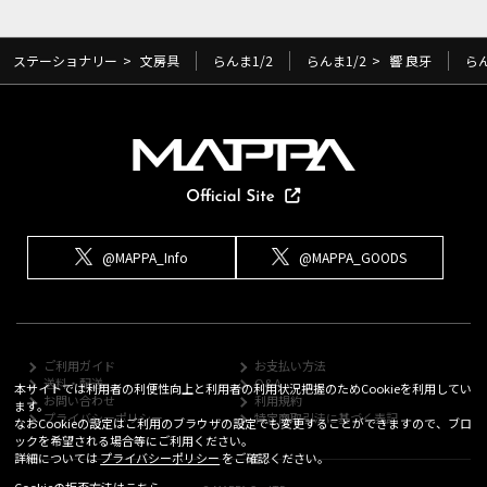
ステーショナリー
>
文房具
らんま1/2
らんま1/2
>
響 良牙
らん
@MAPPA_Info
@MAPPA_GOODS
ご利用ガイド
お支払い方法
送料・配送
Q&A
本サイトでは利用者の利便性向上と利用者の利用状況把握のためCookieを利用してい
お問い合わせ
利用規約
ます。
プライバシーポリシー
特定商取引法に基づく表記
なおCookieの設定はご利用のブラウザの設定でも変更することができますので、ブロ
ックを希望される場合等にご利用ください。
詳細については
プライバシーポリシー
をご確認ください。
Cookieの拒否方法は
こちら