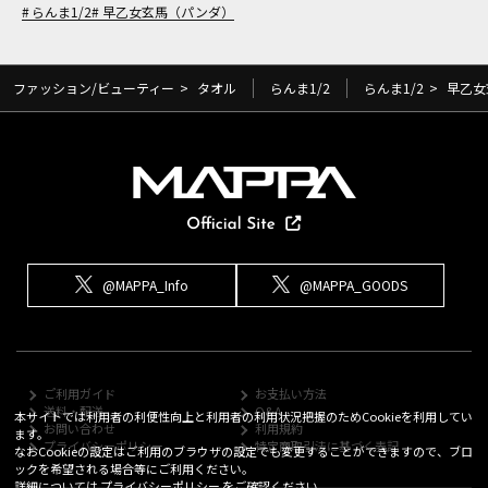
らんま1/2
早乙女玄馬（パンダ）
ファッション/ビューティー
>
タオル
らんま1/2
らんま1/2
>
早乙女
@MAPPA_Info
@MAPPA_GOODS
ご利用ガイド
お支払い方法
送料・配送
Q&A
本サイトでは利用者の利便性向上と利用者の利用状況把握のためCookieを利用してい
お問い合わせ
利用規約
ます。
プライバシーポリシー
特定商取引法に基づく表記
なおCookieの設定はご利用のブラウザの設定でも変更することができますので、ブロ
ックを希望される場合等にご利用ください。
詳細については
プライバシーポリシー
をご確認ください。