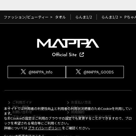
ファッション/ビューティー
>
タオル
らんま1/2
らんま1/2
>
Pちゃ
@MAPPA_Info
@MAPPA_GOODS
ご利用ガイド
お支払い方法
送料・配送
Q&A
本サイトでは利用者の利便性向上と利用者の利用状況把握のためCookieを利用してい
お問い合わせ
利用規約
ます。
プライバシーポリシー
特定商取引法に基づく表記
なおCookieの設定はご利用のブラウザの設定でも変更することができますので、ブロ
ックを希望される場合等にご利用ください。
詳細については
プライバシーポリシー
をご確認ください。
Cookieの拒否方法は
こちら