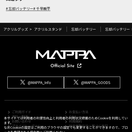
忘却バッテリー
千早瞬平
アクリルグッズ
>
アクリルスタンド
忘却バッテリー
忘却バッテリー
@MAPPA_Info
@MAPPA_GOODS
ご利用ガイド
お支払い方法
送料・配送
Q&A
本サイトでは利用者の利便性向上と利用者の利用状況把握のためCookieを利用してい
お問い合わせ
利用規約
ます。
プライバシーポリシー
特定商取引法に基づく表記
なおCookieの設定はご利用のブラウザの設定でも変更することができますので、ブロ
ックを希望される場合等にご利用ください。