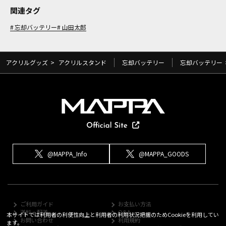
関連タグ
忘却バッテリー
山田太郎
アクリルグッズ
>
アクリルスタンド
忘却バッテリー
忘却バッテリー
@MAPPA_Info
@MAPPA_GOODS
ご利用ガイド
お支払い方法
送料・配送
Q&A
本サイトでは利用者の利便性向上と利用者の利用状況把握のためCookieを利用してい
お問い合わせ
利用規約
ます。