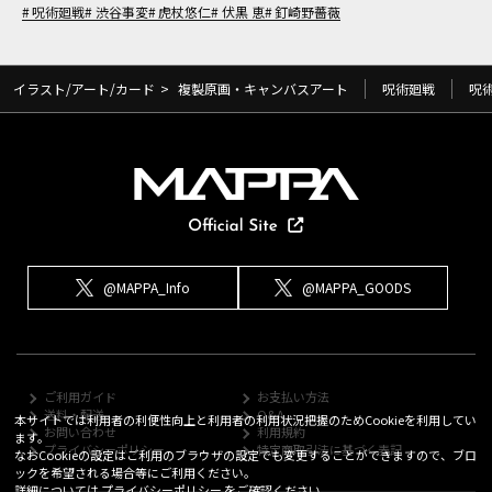
呪術廻戦
渋谷事変
虎杖悠仁
伏黒 恵
釘崎野薔薇
イラスト/アート/カード
>
複製原画・キャンバスアート
呪術廻戦
呪
@MAPPA_Info
@MAPPA_GOODS
ご利用ガイド
お支払い方法
送料・配送
Q&A
本サイトでは利用者の利便性向上と利用者の利用状況把握のためCookieを利用してい
お問い合わせ
利用規約
ます。
プライバシーポリシー
特定商取引法に基づく表記
なおCookieの設定はご利用のブラウザの設定でも変更することができますので、ブロ
ックを希望される場合等にご利用ください。
詳細については
プライバシーポリシー
をご確認ください。