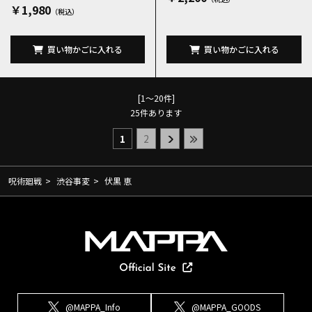
￥1,980
買い物かごに入れる
買い物かごに入れる
[1～20件]
25
件あります
1
2
呪術廻戦
>
渋谷事変
>
伏黒 恵
@MAPPA_Info
@MAPPA_GOODS