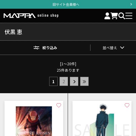
旧サイト会員様へ
伏黒 恵
絞り込み
並べ替え
[1～20件]
25
件あります
1
2