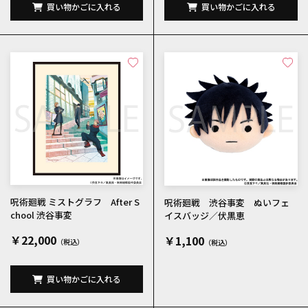
買い物かごに入れる
買い物かごに入れる
呪術廻戦 ミストグラフ After S
呪術廻戦 渋谷事変 ぬいフェ
chool 渋谷事変
イスバッジ／伏黒恵
￥22,000
￥1,100
買い物かごに入れる