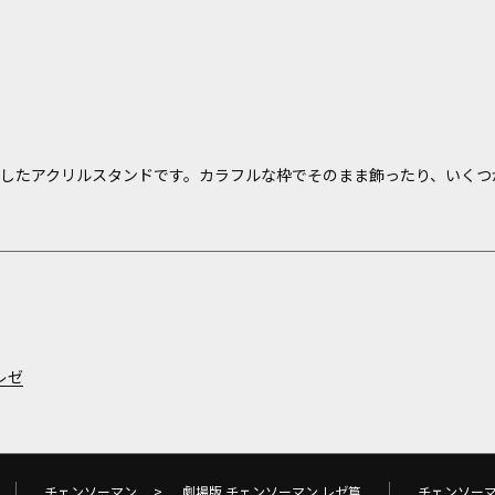
用したアクリルスタンドです。カラフルな枠でそのまま飾ったり、いくつ
レゼ
チェンソーマン
>
劇場版 チェンソーマン レゼ篇
チェンソー