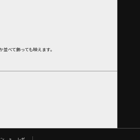
か並べて飾っても映えます。
マン
>
レゼ