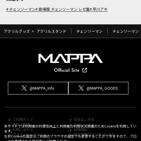
チェンソーマン
劇場版 チェンソーマン レゼ篇
早川アキ
アクリルグッズ
>
アクリルスタンド
チェンソーマン
チェンソーマン
@MAPPA_Info
@MAPPA_GOODS
ご利用ガイド
お支払い方法
送料・配送
Q&A
本サイトでは利用者の利便性向上と利用者の利用状況把握のためCookieを利用してい
お問い合わせ
利用規約
ます。
プライバシーポリシー
特定商取引法に基づく表記
なおCookieの設定はご利用のブラウザの設定でも変更することができますので、ブロ
ックを希望される場合等にご利用ください。