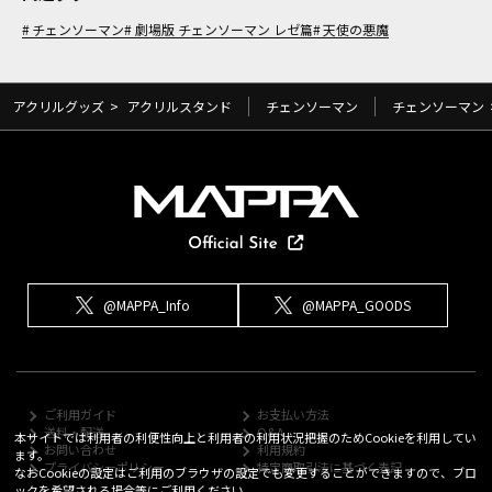
チェンソーマン
劇場版 チェンソーマン レゼ篇
天使の悪魔
アクリルグッズ
>
アクリルスタンド
チェンソーマン
チェンソーマン
@MAPPA_Info
@MAPPA_GOODS
ご利用ガイド
お支払い方法
送料・配送
Q&A
本サイトでは利用者の利便性向上と利用者の利用状況把握のためCookieを利用してい
お問い合わせ
利用規約
ます。
プライバシーポリシー
特定商取引法に基づく表記
なおCookieの設定はご利用のブラウザの設定でも変更することができますので、ブロ
ックを希望される場合等にご利用ください。