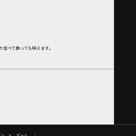
か並べて飾っても映えます。
マン
>
ビーム