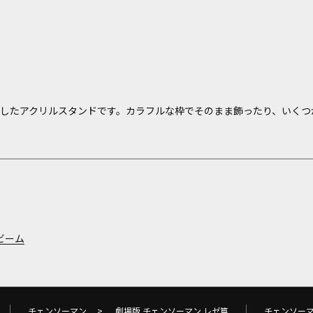
用したアクリルスタンドです。カラフルな枠でそのまま飾ったり、いくつ
ビーム
チェンソーマン
>
劇場版 チェンソーマン レゼ篇
チェンソー