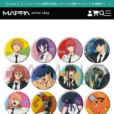
【7/31まで！】リニューアル1周年を記念しポイント2倍キャンペーンを実施中！