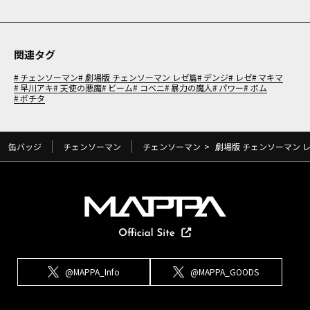
関連タグ
チェンソーマン
劇場版 チェンソーマン レゼ篇
デンジ
レゼ
マキマ
早川アキ
天使の悪魔
ビーム
コベニ
暴力の魔人
パワー
ボム
ポチタ
缶バッジ
チェンソーマン
チェンソーマン
>
劇場版 チェンソーマン 
@MAPPA_Info
@MAPPA_GOODS