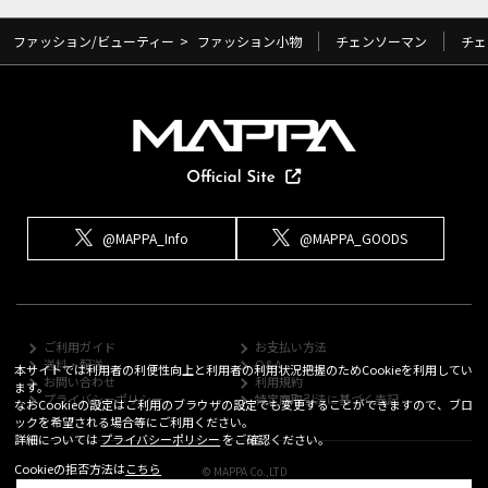
ファッション/ビューティー
>
ファッション小物
チェンソーマン
チェ
@MAPPA_Info
@MAPPA_GOODS
ご利用ガイド
お支払い方法
送料・配送
Q&A
本サイトでは利用者の利便性向上と利用者の利用状況把握のためCookieを利用してい
お問い合わせ
利用規約
ます。
プライバシーポリシー
特定商取引法に基づく表記
なおCookieの設定はご利用のブラウザの設定でも変更することができますので、ブロ
ックを希望される場合等にご利用ください。
詳細については
プライバシーポリシー
をご確認ください。
Cookieの拒否方法は
こちら
© MAPPA Co.,LTD