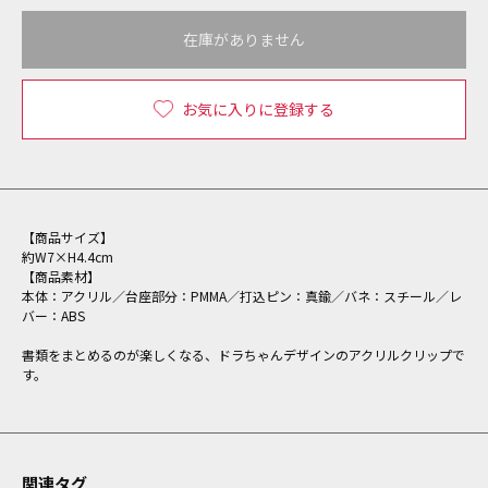
在庫がありません
お気に入りに登録する
【商品サイズ】
約W7×H4.4cm
【商品素材】
本体：アクリル／台座部分：PMMA／打込ピン：真鍮／バネ：スチール／レ
バー：ABS
書類をまとめるのが楽しくなる、ドラちゃんデザインのアクリルクリップで
す。
関連タグ