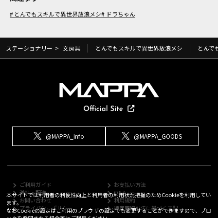
とんでもスキルで異世界放浪メシ
ドラちゃん
ステーショナリー
>
文房具
とんでもスキルで異世界放浪メシ
とんで
@MAPPA_Info
@MAPPA_GOODS
ご利用ガイド
お支払い方法
送料・配送
Q&A
本サイトでは利用者の利便性向上と利用者の利用状況把握のためCookieを利用してい
お問い合わせ
利用規約
ます。
プライバシーポリシー
特定商取引法に基づく表記
なおCookieの設定はご利用のブラウザの設定でも変更することができますので、ブロ
ックを希望される場合等にご利用ください。