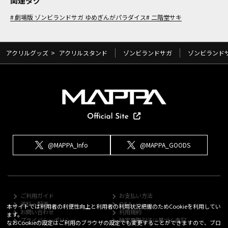
関連タグ
劇場版 ゾンビランドサガ ゆめぎんがパラダイス
二階堂サキ
アクリルグッズ
>
アクリルスタンド
ゾンビランドサガ
ゾンビランド
@MAPPA_Info
@MAPPA_GOODS
ご利用ガイド
お支払い方法
送料・配送
Q&A
本サイトでは利用者の利便性向上と利用者の利用状況把握のためCookieを利用してい
お問い合わせ
利用規約
ます。
プライバシーポリシー
特定商取引法に基づく表記
なおCookieの設定はご利用のブラウザの設定でも変更することができますので、ブロ