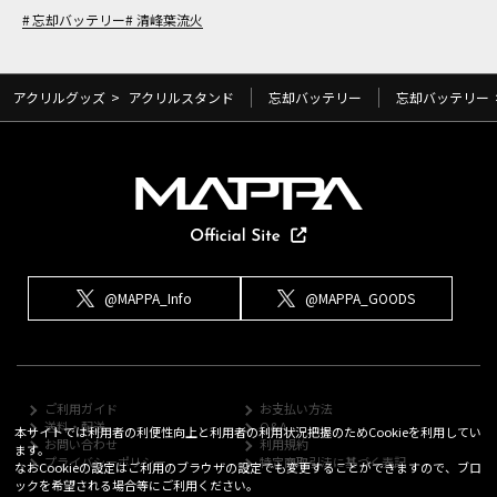
忘却バッテリー
清峰葉流火
アクリルグッズ
>
アクリルスタンド
忘却バッテリー
忘却バッテリー
@MAPPA_Info
@MAPPA_GOODS
ご利用ガイド
お支払い方法
送料・配送
Q&A
本サイトでは利用者の利便性向上と利用者の利用状況把握のためCookieを利用してい
お問い合わせ
利用規約
ます。
プライバシーポリシー
特定商取引法に基づく表記
なおCookieの設定はご利用のブラウザの設定でも変更することができますので、ブロ
ックを希望される場合等にご利用ください。