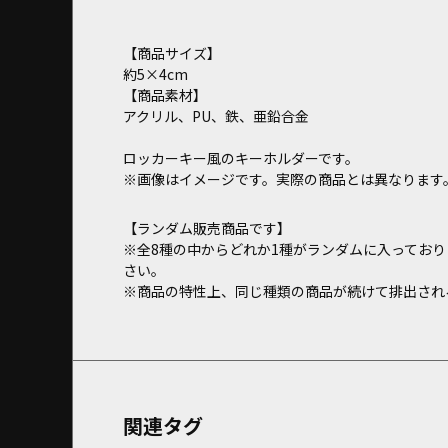
【商品サイズ】
約5×4cm
【商品素材】
アクリル、PU、鉄、亜鉛合金
ロッカーキー風のキーホルダーです。
※画像はイメージです。実際の商品とは異なります
【ランダム販売商品です】
※全8種の中からどれか1種がランダムに入ってお
さい。
※商品の特性上、同じ種類の商品が続けて排出され
関連タグ