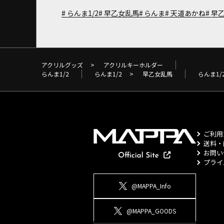
らんま1/2
早乙女乱馬
らんま
天道あかね
早
アクリルグッズ
>
アクリルキーホルダー
らんま1/2
らんま1/2
>
早乙女乱馬
らんま1/
ご利用
送料・
お問い
プライ
@MAPPA_Info
@MAPPA_GOODS