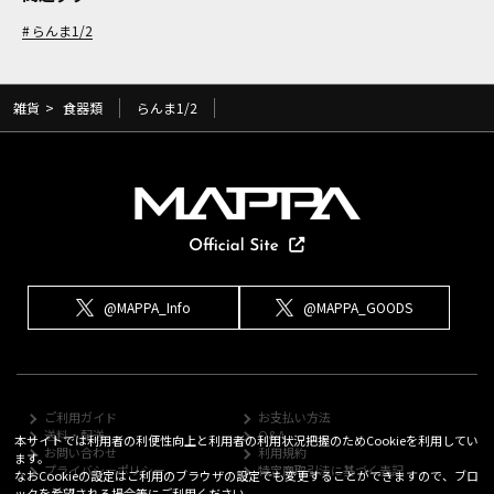
らんま1/2
雑貨
>
食器類
らんま1/2
@MAPPA_Info
@MAPPA_GOODS
ご利用ガイド
お支払い方法
送料・配送
Q&A
本サイトでは利用者の利便性向上と利用者の利用状況把握のためCookieを利用してい
お問い合わせ
利用規約
ます。
プライバシーポリシー
特定商取引法に基づく表記
なおCookieの設定はご利用のブラウザの設定でも変更することができますので、ブロ
ックを希望される場合等にご利用ください。