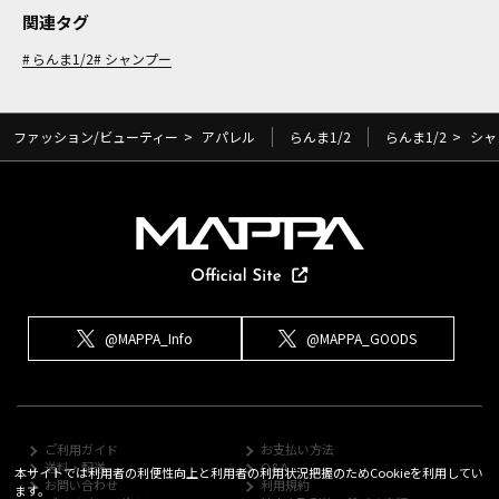
関連タグ
らんま1/2
シャンプー
ファッション/ビューティー
>
アパレル
らんま1/2
らんま1/2
>
シャ
@MAPPA_Info
@MAPPA_GOODS
ご利用ガイド
お支払い方法
送料・配送
Q&A
本サイトでは利用者の利便性向上と利用者の利用状況把握のためCookieを利用してい
お問い合わせ
利用規約
ます。